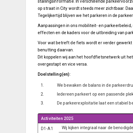
stallingsinformatie. In verschillende parkeervoo
op straat in City wordt steeds meer zichtbaar. D
Tegelijkertijd blijven we het parkeren in de parke
Aanpassingen in ons mobiliteit- en parkeerbeleid
effecten en de kaders voor de uitbreiding van par
Voor wat betreft de fiets wordt er verder gewerkt 
benutting daarvan.
Dit koppelen wij aan het hoofdfietsnetwerk uit het
overgestapt en vice versa.
Doelstelling(en):
1.
We bewaken de balans in de parkeerdru
2.
Iedereen parkeert op een passende plek
3.
De parkeerexploitatie laat een stabiel be
Activiteiten 2025
Wij kijken integraal naar de benodig
D1-A1