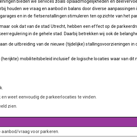
rzieningen bieden we services zoals oplaadmogelijkheden en deelvervo
aarbij houden we vraag en aanbod in balans door diverse aanpassingen 
ergarages en in de fietsenstallingen stimuleren ten opzichte van het pa
, maar ook dat van de stad Utrecht, hebben een effect op de parkeerd
keerregulering in de gehele stad. Daarbij betrekken wij ook de belang
aan de uitbreiding van de nieuwe (tijdelijke) stallingsvoorzieningen in
 (herijkte) mobiliteitsbeleid inclusief de logische locaties waar van 
k.
 en weet eenvoudig de parkeerlocaties te vinden.
eld zien.
de aanbod/vraag voor parkeren.