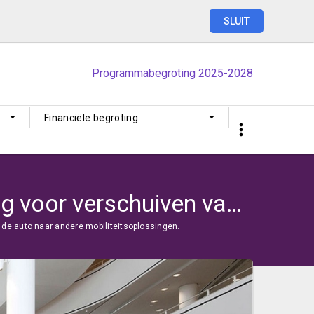
SLUIT
Programmabegroting
2025-2028
Financiële begroting
Ambitie 5: Parkeren; voldoende mogelijkheden met oog voor verschuiven van de auto naar andere mobiliteitsoplossingen.
de auto naar andere mobiliteitsoplossingen.