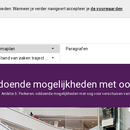
 bieden. Wanneer je verder navigeert accepteer je
de voorwaarden
mmaplan
Paragrafen
 Stand van zaken traject Sluitende Meerjarenbegroting
Ambitie 5: Parkeren; voldoende mogelijkheden met oog voor verschuiven van 