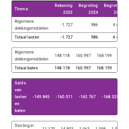
Rekening
Begroting
Begroting
Thema
2023
2024
2025
Algemene
-1.727
986
4.433
dekkingsmiddelen
Totaal lasten
-1.727
986
4.433
Algemene
148.118
160.997
168.199
167.5
dekkingsmiddelen
Totaal baten
148.118
160.997
168.199
167.5
Saldo
van
lasten
-149.845
-160.011
-163.767
-168.525
-1
en
baten
Storting in