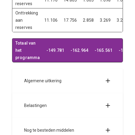
11.170
14.803
1.063
1.098
1.098
reserves
Onttrekking
aan
11.106
17.756
2.858
3.269
3.298
reserves
Totaal van
het
-149.781
-162.964
-165.561
-170.69
programma
Algemene uitkering
Belastingen
Nog te besteden middelen