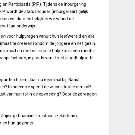
en Participatie (PIP). Tijdens de inburgering
IP wordt de statushouder (inburgeraar) gelijk
werken we door en bekijken we vanuit de
 met taalonderwijs.
en voor hulpvragen vanuit hun leefwereld en alle
imaat te creëren rondom de jongere en het gezin.
de buurt en met informele hulp zoals een mentor.
pij hebben, in plaats van direct jeugdhulp in te
ptepunten horen daar nu eenmaal bij.
Naast
n? In hoeverre speelt de woonsituatie een rol?
st van hun rol in de opvoeding? Door deze vragen
trijding (financiële bestaanszekerheid),
n en hun gezinnen.