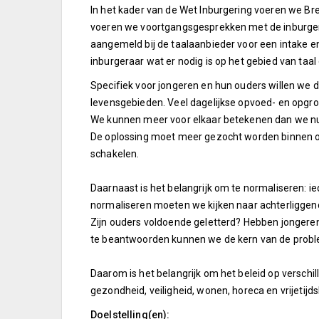
In het kader van de Wet Inburgering voeren we Bre
voeren we voortgangsgesprekken met de inburgeraa
aangemeld bij de taalaanbieder voor een intake en 
inburgeraar wat er nodig is op het gebied van taa
Specifiek voor jongeren en hun ouders willen we 
levensgebieden. Veel dagelijkse opvoed- en opgr
We kunnen meer voor elkaar betekenen dan we nu 
De oplossing moet meer gezocht worden binnen ons
schakelen.
Daarnaast is het belangrijk om te normaliseren: i
normaliseren moeten we kijken naar achterliggen
Zijn ouders voldoende geletterd? Hebben jongeren
te beantwoorden kunnen we de kern van de prob
Daarom is het belangrijk om het beleid op verschi
gezondheid, veiligheid, wonen, horeca en vrijeti
Doelstelling(en):