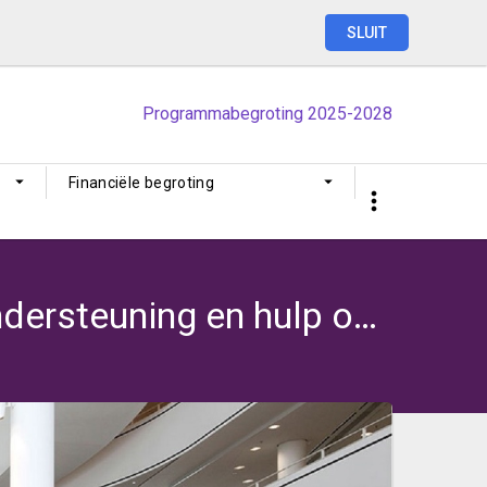
SLUIT
Programmabegroting
2025-2028
Financiële begroting
Ambitie 2: Inwoners vinden de weg naar informatie, ondersteuning en hulp op alle levensterreinen.
.