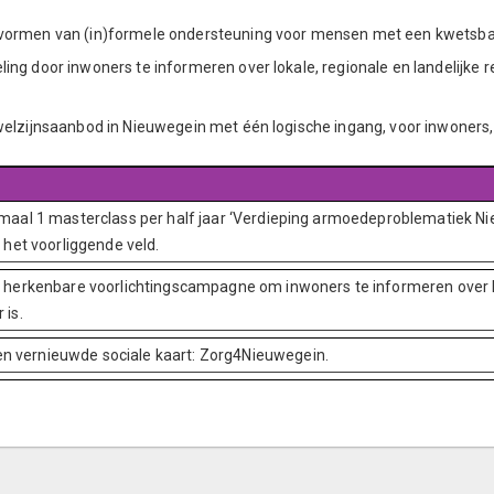
 vormen van (in)formele ondersteuning voor mensen met een kwetsba
ng door inwoners te informeren over lokale, regionale en landelijke r
elzijnsaanbod in Nieuwegein met één logische ingang, voor inwoners, v
imaal 1 masterclass per half jaar ‘Verdieping armoedeproblematiek N
 het voorliggende veld.
n herkenbare voorlichtingscampagne om inwoners te informeren over lo
 is.
n vernieuwde sociale kaart: Zorg4Nieuwegein.