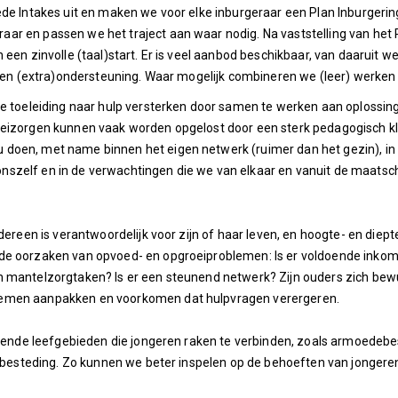
de Intakes uit en maken we voor elke inburgeraar een Plan Inburgering 
r en passen we het traject aan waar nodig. Na vaststelling van het P
een zinvolle (taal)start. Er is veel aanbod beschikbaar, van daaruit 
l en (extra)ondersteuning. Waar mogelijk combineren we (leer) werken
de toeleiding naar hulp versterken door samen te werken aan oplossing
oeizorgen kunnen vaak worden opgelost door een sterk pedagogisch kl
doen, met name binnen het eigen netwerk (ruimer dan het gezin), in 
zelf en in de verwachtingen die we van elkaar en vanuit de maatschap
edereen is verantwoordelijk voor zijn of haar leven, en hoogte- en die
de oorzaken van opvoed- en opgroeiproblemen: Is er voldoende inkome
 mantelzorgtaken? Is er een steunend netwerk? Zijn ouders zich bewu
lemen aanpakken en voorkomen dat hulpvragen verergeren.
llende leefgebieden die jongeren raken te verbinden, zoals armoedebes
jdsbesteding. Zo kunnen we beter inspelen op de behoeften van jongere