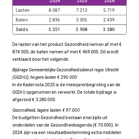
2024
2025
2026
20
Lasten
8.087
7.213
5.719
3.7
Baten
2.836
3.305
2.439
3
Saldo
5.251
3.908
3.280
3.3
De lasten van het product Gezondheid nemen af met €
874.000, de baten nemen af met € 469.000. Dit wordt
verklaard door het volgende.
Bijdrage Gemeentelijke Gezondheidsdienst regio Utrecht
(GGDrU), hogere lasten € 290.000
In de Kadernota 2025 is de meerjarenbegroting van de
GGDrU opgenomen en verwerkt. De totale bijdrage is
afgerond € 3.280.000.
Gezondheid, lagere lasten € 97.000
De budgetten Gezondheid bestaan enerzijds uit
onderdelen van de Gezondheidsagenda (€ 70.000). In
2024 zijn via een resultaatbestemming extra middelen