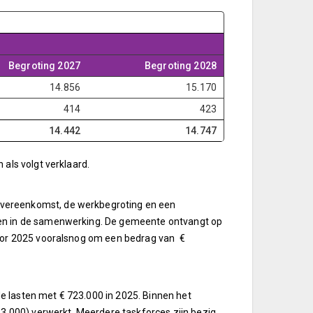
Begroting 2027
Begroting 2028
14.856
15.170
414
423
14.442
14.747
als volgt verklaard.
overeenkomst, de werkbegroting en een
ken in de samenwerking. De gemeente ontvangt op
voor 2025 vooralsnog om een bedrag van €
de lasten met € 723.000 in 2025. Binnen het
23.000) verwerkt. Meerdere taskforces zijn bezig