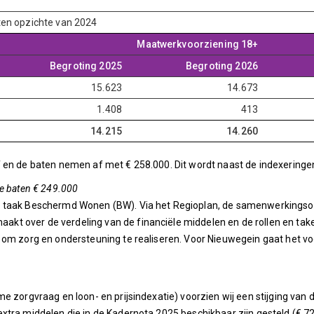
 ten opzichte van 2024
Maatwerkvoorziening 18+
Begroting 2025
Begroting 2026
15.623
14.673
1.408
413
14.215
14.260
en de baten nemen af met € 258.000. Dit wordt naast de indexeringen 
e baten € 249.000
e taak Beschermd Wonen (BW). Via het Regioplan, de samenwerkings
kt over de verdeling van de financiële middelen en de rollen en ta
t om zorg en ondersteuning te realiseren. Voor Nieuwegein gaat het 
e zorgvraag en loon- en prijsindexatie) voorzien wij een stijging van 
xtra middelen die in de Kadernota 2025 beschikbaar zijn gesteld (€ 7