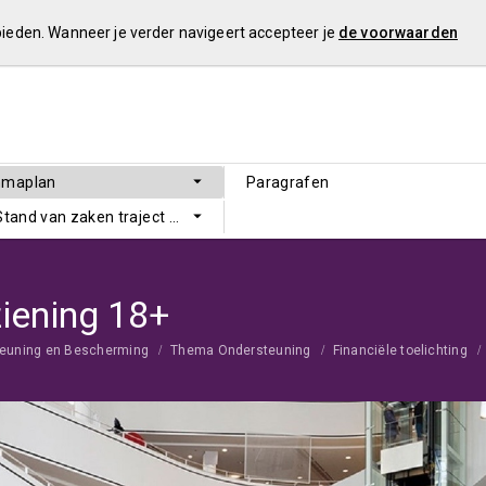
 bieden. Wanneer je verder navigeert accepteer je
de voorwaarden
mmaplan
Paragrafen
 Stand van zaken traject Sluitende Meerjarenbegroting
iening 18+
steuning en Bescherming
Thema Ondersteuning
Financiële toelichting