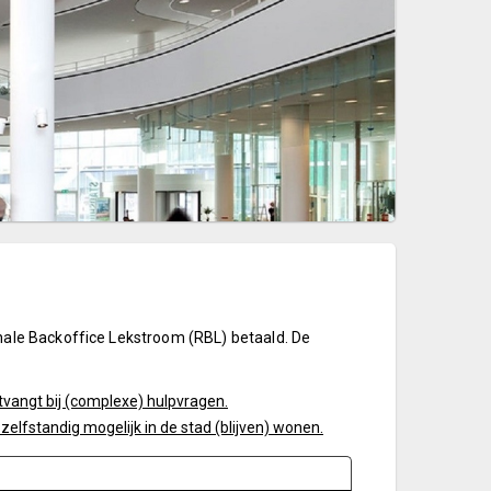
nale Backoffice Lekstroom (RBL) betaald. De
tvangt bij (complexe) hulpvragen.
lfstandig mogelijk in de stad (blijven) wonen.