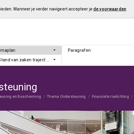
 bieden. Wanneer je verder navigeert accepteer je
de voorwaarden
mmaplan
Paragrafen
 Stand van zaken traject Sluitende Meerjarenbegroting
steuning
steuning en Bescherming
Thema Ondersteuning
Financiële toelichting