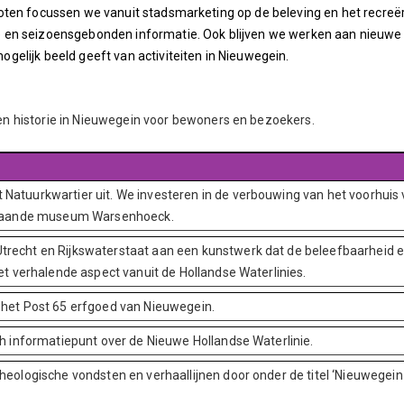
oten focussen we vanuit stadsmarketing op de beleving en het recreë
e en seizoensgebonden informatie. Ook blijven we werken aan nieuwe
elijk beeld geeft van activiteiten in Nieuwegein.
en historie in Nieuwegein voor bewoners en bezoekers.
Natuurkwartier uit. We investeren in de verbouwing van het voorhuis
estaande museum Warsenhoeck.
recht en Rijkswaterstaat aan een kunstwerk dat de beleefbaarheid en
et verhalende aspect vanuit de Hollandse Waterlinies.
 het Post 65 erfgoed van Nieuwegein.
ch informatiepunt over de Nieuwe Hollandse Waterlinie.
heologische vondsten en verhaallijnen door onder de titel ‘Nieuwegein