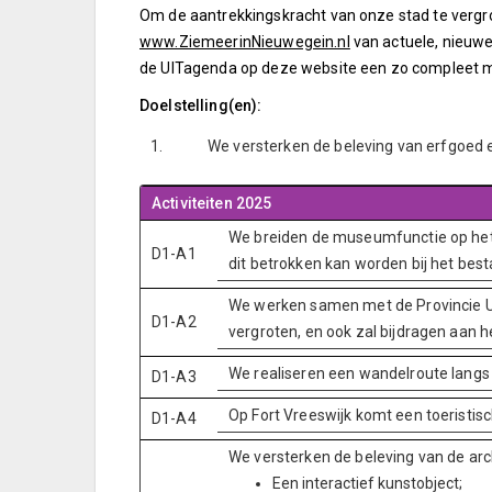
Om de aantrekkingskracht van onze stad te vergr
www.ZiemeerinNieuwegein.nl
van actuele, nieuw
de UITagenda op deze website een zo compleet mog
Doelstelling(en):
1.
We versterken de beleving van erfgoed 
Activiteiten 2025
We breiden de museumfunctie op het 
D1-A1
dit betrokken kan worden bij het b
We werken samen met de Provincie Ut
D1-A2
vergroten, en ook zal bijdragen aan h
We realiseren een wandelroute langs
D1-A3
Op Fort Vreeswijk komt een toeristis
D1-A4
We versterken de beleving van de arc
Een interactief kunstobject;