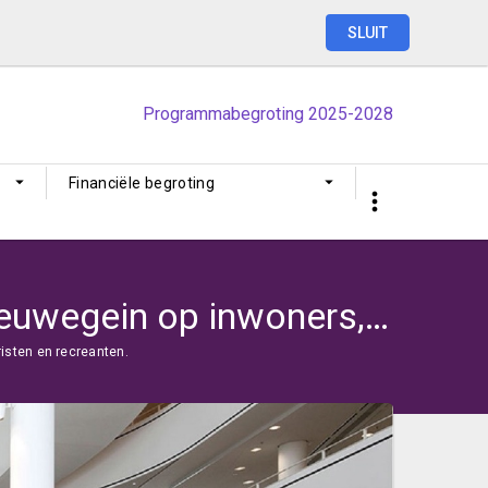
SLUIT
Programmabegroting
2025-2028
Financiële begroting
Ambitie 3. We vergroten de aantrekkingskracht van Nieuwegein op inwoners, toeristen en recreanten.
isten en recreanten.