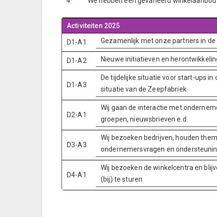
4.
We hebben een gevarieerd winkelaanbod d
Activiteiten 2025
Gezamenlijk met onze partners in d
D1-A1
Nieuwe initiatieven en herontwikkeli
D1-A2
De tijdelijke situatie voor start-ups 
D1-A3
situatie van de Zeepfabriek.
Wij gaan de interactie met ondernem
D2-A1
groepen, nieuwsbrieven e.d.
Wij bezoeken bedrijven, houden them
D3-A3
ondernemersvragen en ondersteunin
Wij bezoeken de winkelcentra en blij
D4-A1
(bij) te sturen.