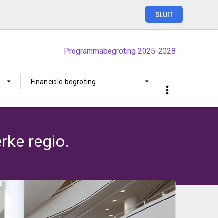
SLUIT
Programmabegroting
2025-2028
Financiële begroting
rke regio.