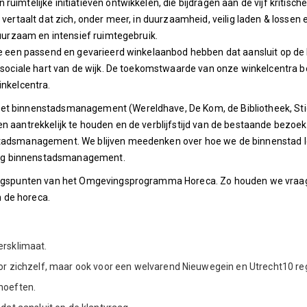
uimtelijke initiatieven ontwikkelen, die bijdragen aan de vijf kritisc
 vertaalt dat zich, onder meer, in duurzaamheid, veilig laden & lossen
duurzaam en intensief ruimtegebruik.
we een passend en gevarieerd winkelaanbod hebben dat aansluit op de kl
et sociale hart van de wijk. De toekomstwaarde van onze winkelcentra
inkelcentra.
het binnenstadsmanagement (Wereldhave, De Kom, de Bibliotheek, St
en aantrekkelijk te houden en de verblijfstijd van de bestaande bezoe
stadsmanagement. We blijven meedenken over hoe we de binnenstad le
hting binnenstadsmanagement.
gangspunten van het Omgevingsprogramma Horeca. Zo houden we vraag 
 de horeca.
rsklimaat.
 zichzelf, maar ook voor een welvarend Nieuwegein en Utrecht10 reg
hoeften.