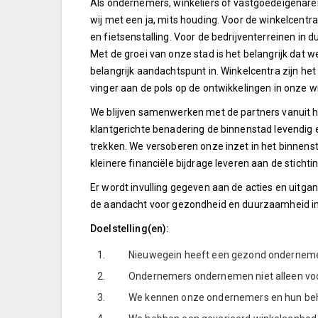
Als ondernemers, winkeliers of vastgoedeigenaren r
wij met een ja, mits houding. Voor de winkelcentra
en fietsenstalling. Voor de bedrijventerreinen in 
Met de groei van onze stad is het belangrijk dat 
belangrijk aandachtspunt in. Winkelcentra zijn h
vinger aan de pols op de ontwikkelingen in onze w
We blijven samenwerken met de partners vanuit 
klantgerichte benadering de binnenstad levendig 
trekken. We versoberen onze inzet in het binnen
kleinere financiële bijdrage leveren aan de stic
Er wordt invulling gegeven aan de acties en uit
de aandacht voor gezondheid en duurzaamheid in
Doelstelling(en):
1.
Nieuwegein heeft een gezond onderneme
2.
Ondernemers ondernemen niet alleen voor
3.
We kennen onze ondernemers en hun be