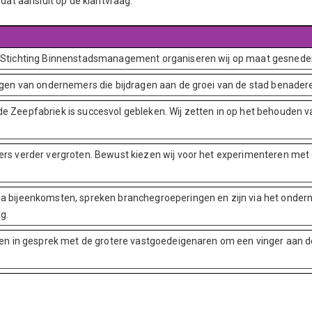
at aansluit op de klantvraag.
e Stichting Binnenstadsmanagement organiseren wij op maat gesned
ngen van ondernemers die bijdragen aan de groei van de stad benaderen
in de Zeepfabriek is succesvol gebleken. Wij zetten in op het behouden 
ers verder vergroten. Bewust kiezen wij voor het experimenteren met 
a bijeenkomsten, spreken branchegroeperingen en zijn via het onder
g.
ven in gesprek met de grotere vastgoedeigenaren om een vinger aan d