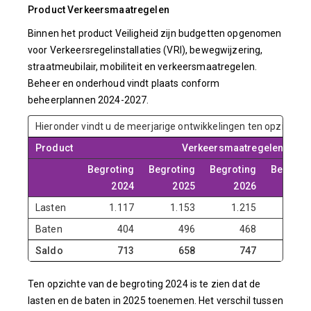
Product Verkeersmaatregelen
Binnen het product Veiligheid zijn budgetten opgenomen
voor Verkeersregelinstallaties (VRI), bewegwijzering,
straatmeubilair, mobiliteit en verkeersmaatregelen.
Beheer en onderhoud vindt plaats conform
beheerplannen 2024-2027.
Hieronder vindt u de meerjarige ontwikkelingen ten opzichte 
Product
Verkeersmaatregelen
Begroting
Begroting
Begroting
Begroti
2024
2025
2026
20
Lasten
1.117
1.153
1.215
1.3
Baten
404
496
468
4
Saldo
713
658
747
8
Ten opzichte van de begroting 2024 is te zien dat de
lasten en de baten in 2025 toenemen. Het verschil tussen