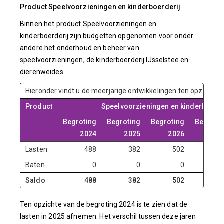
Product Speelvoorzieningen en kinderboerderij
Binnen het product Speelvoorzieningen en
kinderboerderij zijn budgetten opgenomen voor onder
andere het onderhoud en beheer van
speelvoorzieningen, de kinderboerderij IJsselstee en
dierenweides.
Hieronder vindt u de meerjarige ontwikkelingen ten opzichte 
Product
Speelvoorzieningen en kinderboerde
Begroting
Begroting
Begroting
Begroti
2024
2025
2026
20
Lasten
488
382
502
5
Baten
0
0
0
Saldo
488
382
502
5
Ten opzichte van de begroting 2024 is te zien dat de
lasten in 2025 afnemen. Het verschil tussen deze jaren