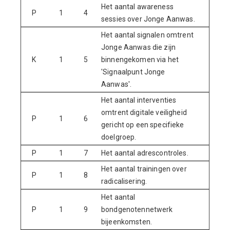
Het aantal awareness
P
1
4
-
sessies over Jonge Aanwas.
Het aantal signalen omtrent
Jonge Aanwas die zijn
K
1
5
binnengekomen via het
-
'Signaalpunt Jonge
Aanwas'.
Het aantal interventies
omtrent digitale veiligheid
P
1
6
-
gericht op een specifieke
doelgroep.
P
1
7
Het aantal adrescontroles.
-
Het aantal trainingen over
P
1
8
-
radicalisering.
Het aantal
P
1
9
bondgenotennetwerk
-
bijeenkomsten.