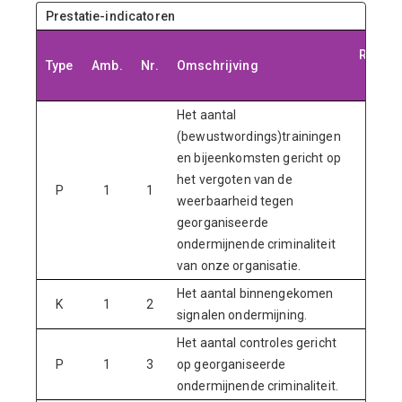
Prestatie-indicatoren
Realisa
Type
Amb.
Nr.
Omschrijving
202
Het aantal
(bewustwordings)trainingen
en bijeenkomsten gericht op
het vergoten van de
P
1
1
-
weerbaarheid tegen
georganiseerde
ondermijnende criminaliteit
van onze organisatie.
Het aantal binnengekomen
K
1
2
61
signalen ondermijning.
Het aantal controles gericht
P
1
3
op georganiseerde
-
ondermijnende criminaliteit.