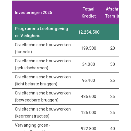
Totaal
Afschr.
Investeringen 2025
(v
Krediet
Termijn
o
Programma Leefomgeving
12.254.500
en Veiligheid
Civieltechnische bouwwerken
199.500
20
(tunnels)
Civieltechnische bouwwerken
34.000
50
(geluidschermen)
Civieltechnische bouwwerken
96.400
25
(licht belaste bruggen)
Civieltechnische bouwwerken
486.600
25
(beweegbare bruggen)
Civieltechnische bouwwerken
126.000
25
(keerconstructies)
Vervanging groen -
922.800
40