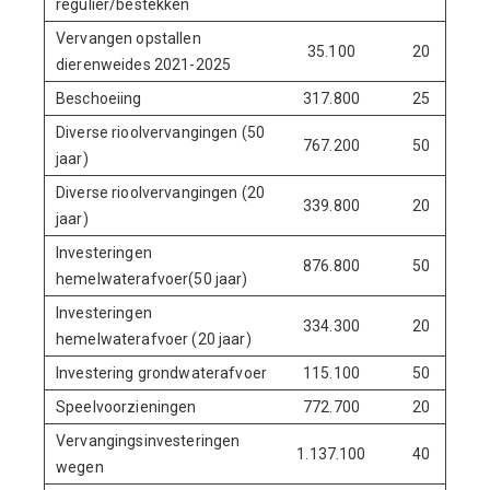
regulier/bestekken
Vervangen opstallen
35.100
20
dierenweides 2021-2025
Beschoeiing
317.800
25
Diverse rioolvervangingen (50
767.200
50
jaar)
Diverse rioolvervangingen (20
339.800
20
jaar)
Investeringen
876.800
50
hemelwaterafvoer(50 jaar)
Investeringen
334.300
20
hemelwaterafvoer (20 jaar)
Investering grondwaterafvoer
115.100
50
Speelvoorzieningen
772.700
20
Vervangingsinvesteringen
1.137.100
40
wegen