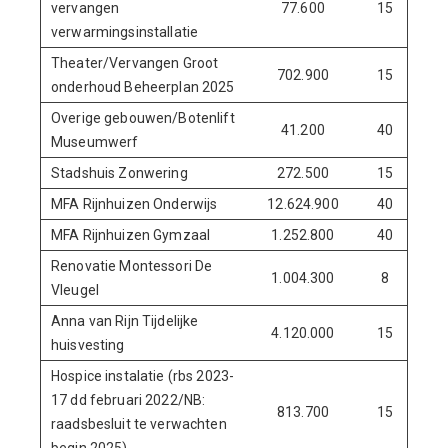
vervangen
77.600
15
verwarmingsinstallatie
Theater/Vervangen Groot
702.900
15
onderhoud Beheerplan 2025
Overige gebouwen/Botenlift
41.200
40
Museumwerf
Stadshuis Zonwering
272.500
15
MFA Rijnhuizen Onderwijs
12.624.900
40
MFA Rijnhuizen Gymzaal
1.252.800
40
Renovatie Montessori De
1.004.300
8
Vleugel
Anna van Rijn Tijdelijke
4.120.000
15
huisvesting
Hospice instalatie (rbs 2023-
17 dd februari 2022/NB:
813.700
15
raadsbesluit te verwachten