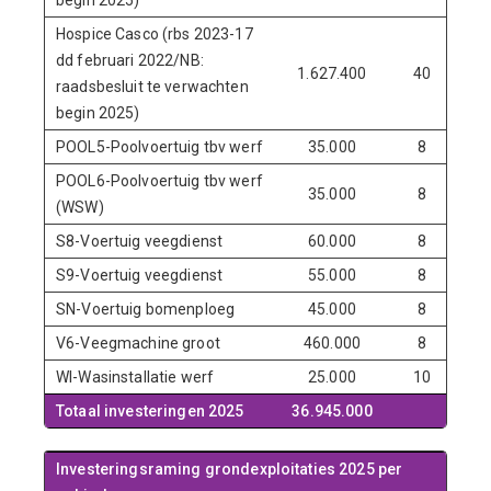
begin 2025)
Hospice Casco (rbs 2023-17
dd februari 2022/NB:
1.627.400
40
raadsbesluit te verwachten
begin 2025)
POOL5-Poolvoertuig tbv werf
35.000
8
POOL6-Poolvoertuig tbv werf
35.000
8
(WSW)
S8-Voertuig veegdienst
60.000
8
S9-Voertuig veegdienst
55.000
8
SN-Voertuig bomenploeg
45.000
8
V6-Veegmachine groot
460.000
8
WI-Wasinstallatie werf
25.000
10
Totaal investeringen 2025
36.945.000
Investeringsraming grondexploitaties 2025 per