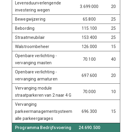
Levensduurverlengende
3.699.000
20
investering wegen
Bewegwijzering
65.800
25
Bebording
115.100
25
Straatmeubilair
153.400
25
Walstroombeheer
126.000
15
Openbare verlichting -
70.100
40
vervanging masten
Openbare verlichting -
697.600
20
vervanging armaturen
Vervanging module
70.000
10
straatparkeren van 2 naar 4 G
Vervanging
parkeermanagementsysteem
696.300
15
alle parkeergarages
Programma Bedrijfsvoering
24.690.500