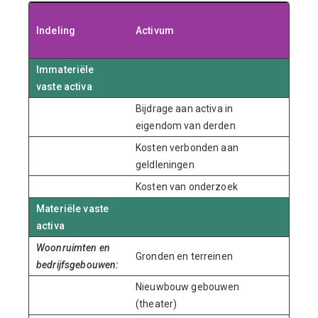
Afsch
Indeling
Activum
ter
j
Immateriële
vaste activa
Bijdrage aan activa in
eigendom van derden
Kosten verbonden aan
geldleningen
Kosten van onderzoek
Materiële vaste
activa
Woonruimten en
Gronden en terreinen
bedrijfsgebouwen:
Nieuwbouw gebouwen
(theater)