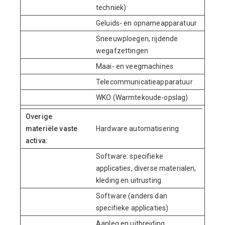
techniek)
Geluids- en opnameapparatuur
Sneeuwploegen, rijdende
wegafzettingen
Maai- en veegmachines
Telecommunicatieapparatuur
WKO (Warmtekoude-opslag)
2
Overige
materiële vaste
Hardware automatisering
activa:
Software: specifieke
applicaties, diverse materialen,
kleding en uitrusting
Software (anders dan
specifieke applicaties)
Aanleg en uitbreiding