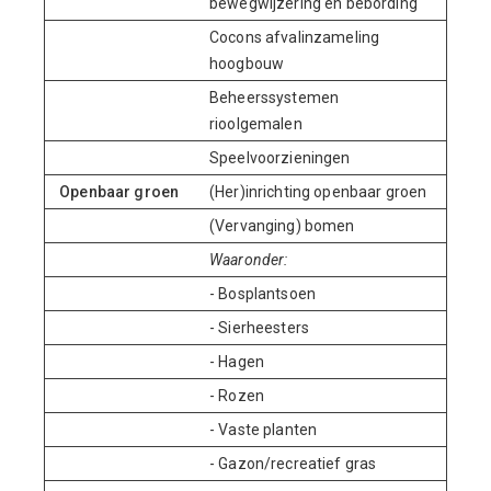
bewegwijzering en bebording
Cocons afvalinzameling
hoogbouw
Beheerssystemen
rioolgemalen
Speelvoorzieningen
Openbaar groen
(Her)inrichting openbaar groen
(Vervanging) bomen
Waaronder:
- Bosplantsoen
- Sierheesters
- Hagen
- Rozen
- Vaste planten
- Gazon/recreatief gras