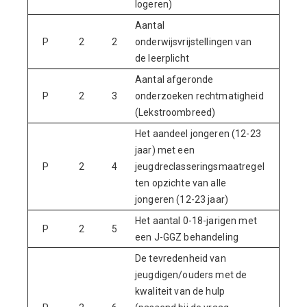
logeren)
Aantal
P
2
2
onderwijsvrijstellingen van
32
de leerplicht
Aantal afgeronde
P
2
3
onderzoeken rechtmatigheid
n.v.
(Lekstroombreed)
Het aandeel jongeren (12-23
jaar) met een
P
2
4
jeugdreclasseringsmaatregel
0,2
ten opzichte van alle
jongeren (12-23 jaar)
Het aantal 0-18-jarigen met
P
2
5
91
een J-GGZ behandeling
De tevredenheid van
jeugdigen/ouders met de
kwaliteit van de hulp