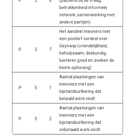
P
2
6
(passend bij de vraag,
8,
betrokkenheid informele
netwerk, samenwerking met
andere partijen)
Het aandeel inwoners met
een positief oordeel over
Geynwijs (vriendelijkheid,
P
2
7
n.v.
behulpzaam, deskundig,
luisteren goed en zoeken de
beste oplossing)
Aantal plaatsingen van
inwoners met een
P
5
1
22
bijstandsuitkering dat
betaald werk vindt
Aantal plaatsingen van
inwoners met een
P
5
2
12
bijstandsuitkering dat
onbetaald werk vindt