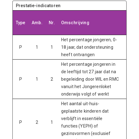
Prestatie-indicatoren
Realis
Type
Amb.
Nr.
Omschrijving
202
Het percentage jongeren, 0-
P
1
1
18 jaar, dat ondersteuning
14,
heeft ontvangen
Het percentage jongeren in
de leeftijd tot 27 jaar dat na
P
1
2
begeleiding door WIL en RMC
34
vanuit het Jongerenloket
onderwijs volgt of werkt
Het aantal uit-huis-
geplaatste kinderen dat
verblijft in essentiële
P
2
1
13
functies (YEPH) of
gezinsvormen (exclusief