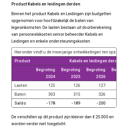
Product Kabels en leidingen derden
Binnen het product Kabels en Leidingen zijn budgetten
opgenomen voor hoofdzakelijk de baten van
legesinkomsten. De lasten bestaan uit doorberekening
van personeelskosten senior beheerder Kabels en
Leidingen en enkele ondersteuningskosten.
Hieronder vindt u de meerjarige ontwikkelingen ten opzichte 
Product
Kabels en leidingen derden
Begroting
Begroting
Begroting
Begroti
2024
2025
2026
20
Lasten
125
126
127
1
Baten
303
315
326
3
Saldo
-178
-189
-200
-2
De verschillen op dit product zijn kleiner dan € 25.000 en
worden verder niet toegelicht.