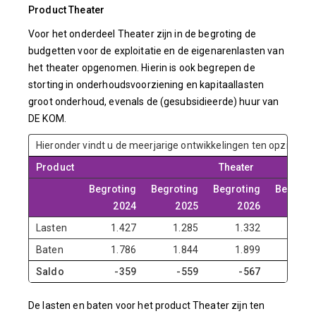
Product Theater
Voor het onderdeel Theater zijn in de begroting de
budgetten voor de exploitatie en de eigenarenlasten van
het theater opgenomen. Hierin is ook begrepen de
storting in onderhoudsvoorziening en kapitaallasten
groot onderhoud, evenals de (gesubsidieerde) huur van
DE KOM.
Hieronder vindt u de meerjarige ontwikkelingen ten opzichte 
Product
Theater
Begroting
Begroting
Begroting
Begroti
2024
2025
2026
20
Lasten
1.427
1.285
1.332
1.2
Baten
1.786
1.844
1.899
1.9
Saldo
-359
-559
-567
-6
De lasten en baten voor het product Theater zijn ten