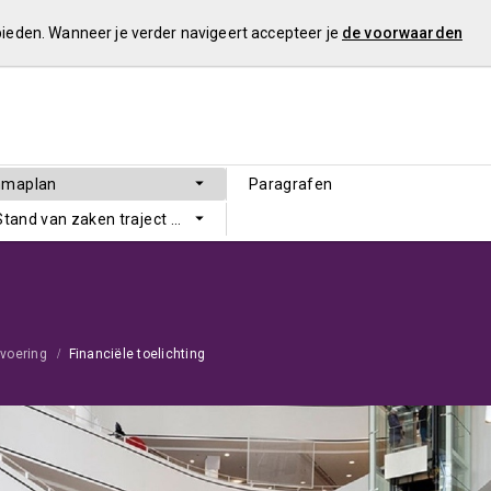
 bieden. Wanneer je verder navigeert accepteer je
de voorwaarden
mmaplan
Paragrafen
 Stand van zaken traject Sluitende Meerjarenbegroting
voering
Financiële toelichting